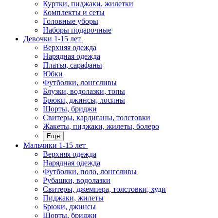
Куртки, пиджаки, жилетки
Комплекты и сеты
Головные уборы
Наборы подарочные
Девочки 1-15 лет
Верхняя одежда
Нарядная одежда
Платья, сарафаны
Юбки
Футболки, лонгсливы
Блузки, водолазки, топы
Брюки, джинсы, лосины
Шорты, бриджи
Свитеры, кардиганы, толстовки
Жакеты, пиджаки, жилеты, болеро
Еще
Мальчики 1-15 лет
Верхняя одежда
Нарядная одежда
Футболки, поло, лонгсливы
Рубашки, водолазки
Свитеры, джемпера, толстовки, худи
Пиджаки, жилеты
Брюки, джинсы
Шорты, бриджи