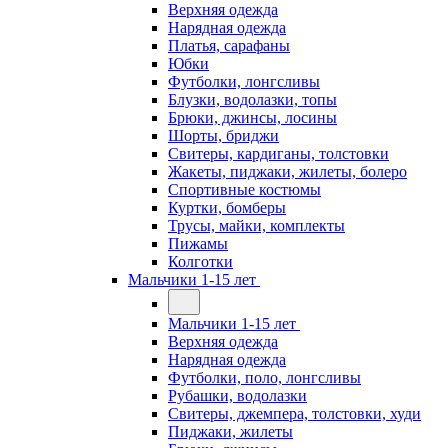
Верхняя одежда
Нарядная одежда
Платья, сарафаны
Юбки
Футболки, лонгсливы
Блузки, водолазки, топы
Брюки, джинсы, лосины
Шорты, бриджи
Свитеры, кардиганы, толстовки
Жакеты, пиджаки, жилеты, болеро
Спортивные костюмы
Куртки, бомберы
Трусы, майки, комплекты
Пижамы
Колготки
Мальчики 1-15 лет
Мальчики 1-15 лет
Верхняя одежда
Нарядная одежда
Футболки, поло, лонгсливы
Рубашки, водолазки
Свитеры, джемпера, толстовки, худи
Пиджаки, жилеты