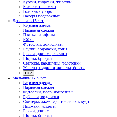
Куртки, пиджаки, жилетки
Комплекты и сеты
Головные уборы
Наборы подарочные
Девочки 1-15 лет
Верхняя одежда
Нарядная одежда
Платья, сарафаны
Юбки
Футболки, лонгсливы
Блузки, водолазки, топы
Брюки, джинсы, лосины
Шорты, бриджи
Свитеры, кардиганы, толстовки
Жакеты, пиджаки, жилеты, болеро
Еще
Мальчики 1-15 лет
Верхняя одежда
Нарядная одежда
Футболки, поло, лонгсливы
Рубашки, водолазки
Свитеры, джемпера, толстовки, худи
Пиджаки, жилеты
Брюки, джинсы
Шорты, бриджи