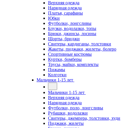
Верхняя одежда
Нарядная одежда
Платья, сарафаны
Юбки
Футболки, лонгсливы
Блузки, водолазки, топы
Брюки, джинсы, лосины
Шорты, бриджи
Свитеры, кардиганы, толстовки
Жакеты, пиджаки, жилеты, болеро
Спортивные костюмы
Куртки, бомберы
Трусы, майки, комплекты
Пижамы
Колготки
Мальчики 1-15 лет
Мальчики 1-15 лет
Верхняя одежда
Нарядная одежда
Футболки, поло, лонгсливы
Рубашки, водолазки
Свитеры, джемпера, толстовки, худи
Пиджаки, жилеты