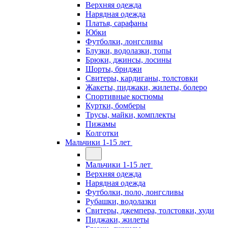
Верхняя одежда
Нарядная одежда
Платья, сарафаны
Юбки
Футболки, лонгсливы
Блузки, водолазки, топы
Брюки, джинсы, лосины
Шорты, бриджи
Свитеры, кардиганы, толстовки
Жакеты, пиджаки, жилеты, болеро
Спортивные костюмы
Куртки, бомберы
Трусы, майки, комплекты
Пижамы
Колготки
Мальчики 1-15 лет
Мальчики 1-15 лет
Верхняя одежда
Нарядная одежда
Футболки, поло, лонгсливы
Рубашки, водолазки
Свитеры, джемпера, толстовки, худи
Пиджаки, жилеты