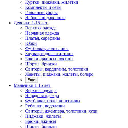
Куртки, пиджаки, жилетки
Комплекты и сеты
Головные уборы
Наборы подарочные
Девочки 1-15 лет
Верхняя одежда
Нарядная одежда
Платья, сарафаны
Юбки
Футболки, лонгсливы
Блузки, водолазки, топы
Брюки, джинсы, лосины
Шорты, бриджи
Свитеры, кардиганы, толстовки
Жакеты, пиджаки, жилеты, болеро
Еще
Мальчики 1-15 лет
Верхняя одежда
Нарядная одежда
Футболки, поло, лонгсливы
Рубашки, водолазки
Свитеры, джемпера, толстовки, худи
Пиджаки, жилеты
Брюки, джинсы
Шорты, бриджи