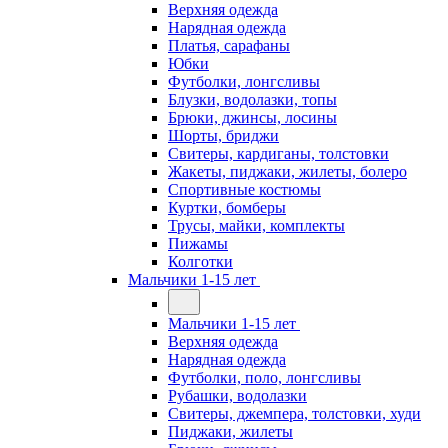
Верхняя одежда
Нарядная одежда
Платья, сарафаны
Юбки
Футболки, лонгсливы
Блузки, водолазки, топы
Брюки, джинсы, лосины
Шорты, бриджи
Свитеры, кардиганы, толстовки
Жакеты, пиджаки, жилеты, болеро
Спортивные костюмы
Куртки, бомберы
Трусы, майки, комплекты
Пижамы
Колготки
Мальчики 1-15 лет
Мальчики 1-15 лет
Верхняя одежда
Нарядная одежда
Футболки, поло, лонгсливы
Рубашки, водолазки
Свитеры, джемпера, толстовки, худи
Пиджаки, жилеты