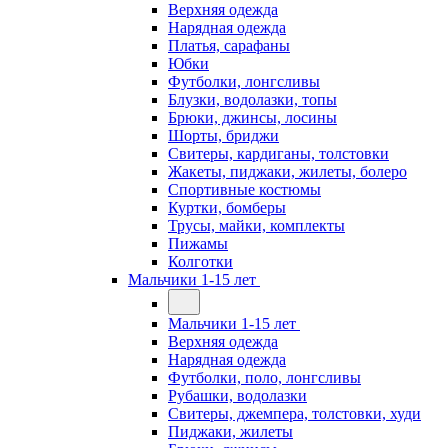
Верхняя одежда
Нарядная одежда
Платья, сарафаны
Юбки
Футболки, лонгсливы
Блузки, водолазки, топы
Брюки, джинсы, лосины
Шорты, бриджи
Свитеры, кардиганы, толстовки
Жакеты, пиджаки, жилеты, болеро
Спортивные костюмы
Куртки, бомберы
Трусы, майки, комплекты
Пижамы
Колготки
Мальчики 1-15 лет
Мальчики 1-15 лет
Верхняя одежда
Нарядная одежда
Футболки, поло, лонгсливы
Рубашки, водолазки
Свитеры, джемпера, толстовки, худи
Пиджаки, жилеты