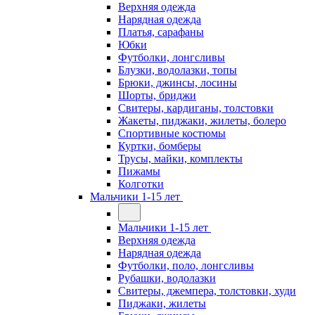
Верхняя одежда
Нарядная одежда
Платья, сарафаны
Юбки
Футболки, лонгсливы
Блузки, водолазки, топы
Брюки, джинсы, лосины
Шорты, бриджи
Свитеры, кардиганы, толстовки
Жакеты, пиджаки, жилеты, болеро
Спортивные костюмы
Куртки, бомберы
Трусы, майки, комплекты
Пижамы
Колготки
Мальчики 1-15 лет
Мальчики 1-15 лет
Верхняя одежда
Нарядная одежда
Футболки, поло, лонгсливы
Рубашки, водолазки
Свитеры, джемпера, толстовки, худи
Пиджаки, жилеты