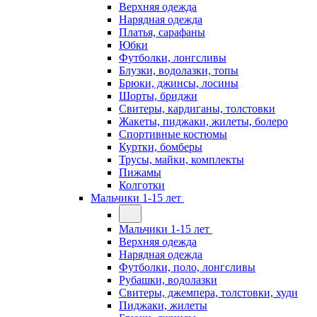
Верхняя одежда
Нарядная одежда
Платья, сарафаны
Юбки
Футболки, лонгсливы
Блузки, водолазки, топы
Брюки, джинсы, лосины
Шорты, бриджи
Свитеры, кардиганы, толстовки
Жакеты, пиджаки, жилеты, болеро
Спортивные костюмы
Куртки, бомберы
Трусы, майки, комплекты
Пижамы
Колготки
Мальчики 1-15 лет
Мальчики 1-15 лет
Верхняя одежда
Нарядная одежда
Футболки, поло, лонгсливы
Рубашки, водолазки
Свитеры, джемпера, толстовки, худи
Пиджаки, жилеты