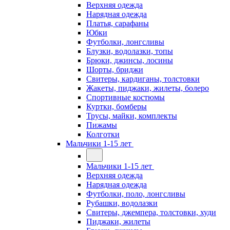
Верхняя одежда
Нарядная одежда
Платья, сарафаны
Юбки
Футболки, лонгсливы
Блузки, водолазки, топы
Брюки, джинсы, лосины
Шорты, бриджи
Свитеры, кардиганы, толстовки
Жакеты, пиджаки, жилеты, болеро
Спортивные костюмы
Куртки, бомберы
Трусы, майки, комплекты
Пижамы
Колготки
Мальчики 1-15 лет
Мальчики 1-15 лет
Верхняя одежда
Нарядная одежда
Футболки, поло, лонгсливы
Рубашки, водолазки
Свитеры, джемпера, толстовки, худи
Пиджаки, жилеты