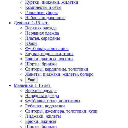
Куртки, пиджаки, жилетки
Комплекты и сеты
Головные уборы
Наборы подарочные
Девочки 1-15 лет
Верхняя одежда
Нарядная одежда
Платья, сарафаны
Юбки
Футболки, лонгсливы
Блузки, водолазки, топы
Брюки, джинсы, лосины
Шорты, бриджи
Свитеры, кардиганы, толстовки
Жакеты, пиджаки, жилеты, болеро
Еще
Мальчики 1-15 лет
Верхняя одежда
Нарядная одежда
Футболки, поло, лонгсливы
Рубашки, водолазки
Свитеры, джемпера, толстовки, худи
Пиджаки, жилеты
Брюки, джинсы
Шорты, бриджи