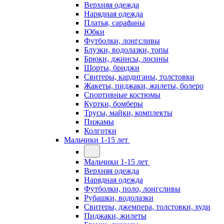
Верхняя одежда
Нарядная одежда
Платья, сарафаны
Юбки
Футболки, лонгсливы
Блузки, водолазки, топы
Брюки, джинсы, лосины
Шорты, бриджи
Свитеры, кардиганы, толстовки
Жакеты, пиджаки, жилеты, болеро
Спортивные костюмы
Куртки, бомберы
Трусы, майки, комплекты
Пижамы
Колготки
Мальчики 1-15 лет
Мальчики 1-15 лет
Верхняя одежда
Нарядная одежда
Футболки, поло, лонгсливы
Рубашки, водолазки
Свитеры, джемпера, толстовки, худи
Пиджаки, жилеты