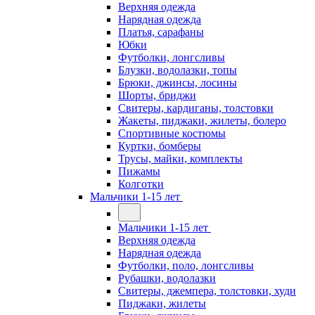
Верхняя одежда
Нарядная одежда
Платья, сарафаны
Юбки
Футболки, лонгсливы
Блузки, водолазки, топы
Брюки, джинсы, лосины
Шорты, бриджи
Свитеры, кардиганы, толстовки
Жакеты, пиджаки, жилеты, болеро
Спортивные костюмы
Куртки, бомберы
Трусы, майки, комплекты
Пижамы
Колготки
Мальчики 1-15 лет
Мальчики 1-15 лет
Верхняя одежда
Нарядная одежда
Футболки, поло, лонгсливы
Рубашки, водолазки
Свитеры, джемпера, толстовки, худи
Пиджаки, жилеты