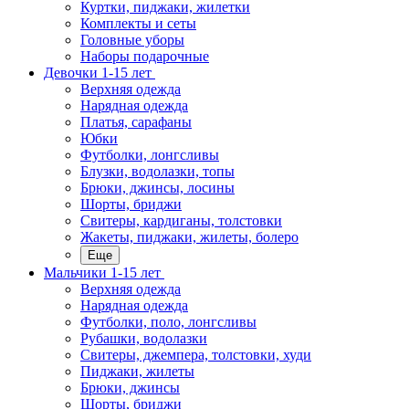
Куртки, пиджаки, жилетки
Комплекты и сеты
Головные уборы
Наборы подарочные
Девочки 1-15 лет
Верхняя одежда
Нарядная одежда
Платья, сарафаны
Юбки
Футболки, лонгсливы
Блузки, водолазки, топы
Брюки, джинсы, лосины
Шорты, бриджи
Свитеры, кардиганы, толстовки
Жакеты, пиджаки, жилеты, болеро
Еще
Мальчики 1-15 лет
Верхняя одежда
Нарядная одежда
Футболки, поло, лонгсливы
Рубашки, водолазки
Свитеры, джемпера, толстовки, худи
Пиджаки, жилеты
Брюки, джинсы
Шорты, бриджи