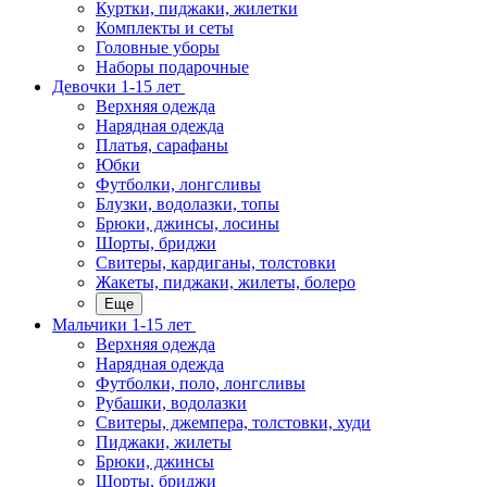
Куртки, пиджаки, жилетки
Комплекты и сеты
Головные уборы
Наборы подарочные
Девочки 1-15 лет
Верхняя одежда
Нарядная одежда
Платья, сарафаны
Юбки
Футболки, лонгсливы
Блузки, водолазки, топы
Брюки, джинсы, лосины
Шорты, бриджи
Свитеры, кардиганы, толстовки
Жакеты, пиджаки, жилеты, болеро
Еще
Мальчики 1-15 лет
Верхняя одежда
Нарядная одежда
Футболки, поло, лонгсливы
Рубашки, водолазки
Свитеры, джемпера, толстовки, худи
Пиджаки, жилеты
Брюки, джинсы
Шорты, бриджи