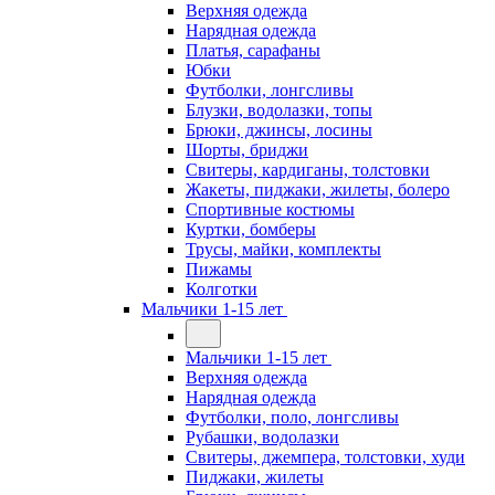
Верхняя одежда
Нарядная одежда
Платья, сарафаны
Юбки
Футболки, лонгсливы
Блузки, водолазки, топы
Брюки, джинсы, лосины
Шорты, бриджи
Свитеры, кардиганы, толстовки
Жакеты, пиджаки, жилеты, болеро
Спортивные костюмы
Куртки, бомберы
Трусы, майки, комплекты
Пижамы
Колготки
Мальчики 1-15 лет
Мальчики 1-15 лет
Верхняя одежда
Нарядная одежда
Футболки, поло, лонгсливы
Рубашки, водолазки
Свитеры, джемпера, толстовки, худи
Пиджаки, жилеты