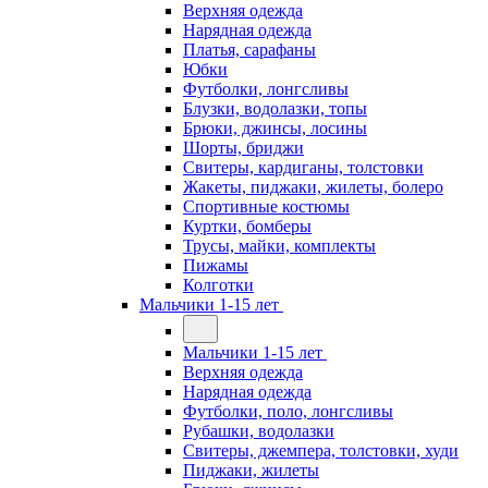
Верхняя одежда
Нарядная одежда
Платья, сарафаны
Юбки
Футболки, лонгсливы
Блузки, водолазки, топы
Брюки, джинсы, лосины
Шорты, бриджи
Свитеры, кардиганы, толстовки
Жакеты, пиджаки, жилеты, болеро
Спортивные костюмы
Куртки, бомберы
Трусы, майки, комплекты
Пижамы
Колготки
Мальчики 1-15 лет
Мальчики 1-15 лет
Верхняя одежда
Нарядная одежда
Футболки, поло, лонгсливы
Рубашки, водолазки
Свитеры, джемпера, толстовки, худи
Пиджаки, жилеты