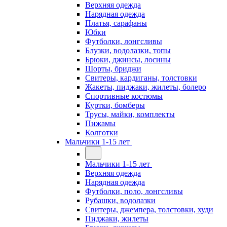
Верхняя одежда
Нарядная одежда
Платья, сарафаны
Юбки
Футболки, лонгсливы
Блузки, водолазки, топы
Брюки, джинсы, лосины
Шорты, бриджи
Свитеры, кардиганы, толстовки
Жакеты, пиджаки, жилеты, болеро
Спортивные костюмы
Куртки, бомберы
Трусы, майки, комплекты
Пижамы
Колготки
Мальчики 1-15 лет
Мальчики 1-15 лет
Верхняя одежда
Нарядная одежда
Футболки, поло, лонгсливы
Рубашки, водолазки
Свитеры, джемпера, толстовки, худи
Пиджаки, жилеты