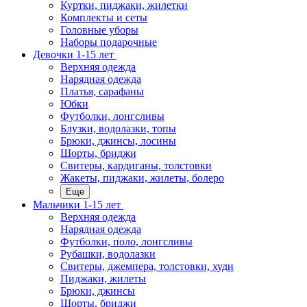
Куртки, пиджаки, жилетки
Комплекты и сеты
Головные уборы
Наборы подарочные
Девочки 1-15 лет
Верхняя одежда
Нарядная одежда
Платья, сарафаны
Юбки
Футболки, лонгсливы
Блузки, водолазки, топы
Брюки, джинсы, лосины
Шорты, бриджи
Свитеры, кардиганы, толстовки
Жакеты, пиджаки, жилеты, болеро
Еще
Мальчики 1-15 лет
Верхняя одежда
Нарядная одежда
Футболки, поло, лонгсливы
Рубашки, водолазки
Свитеры, джемпера, толстовки, худи
Пиджаки, жилеты
Брюки, джинсы
Шорты, бриджи