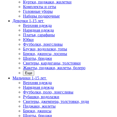
Куртки, пиджаки, жилетки
Комплекты и сеты
Головные уборы
Наборы подарочные
Девочки 1-15 лет
Верхняя одежда
Нарядная одежда
Платья, сарафаны
Юбки
Футболки, лонгсливы
Блузки, водолазки, топы
Брюки, джинсы, лосины
Шорты, бриджи
Свитеры, кардиганы, толстовки
Жакеты, пиджаки, жилеты, болеро
Еще
Мальчики 1-15 лет
Верхняя одежда
Нарядная одежда
Футболки, поло, лонгсливы
Рубашки, водолазки
Свитеры, джемпера, толстовки, худи
Пиджаки, жилеты
Брюки, джинсы
Шорты, бриджи