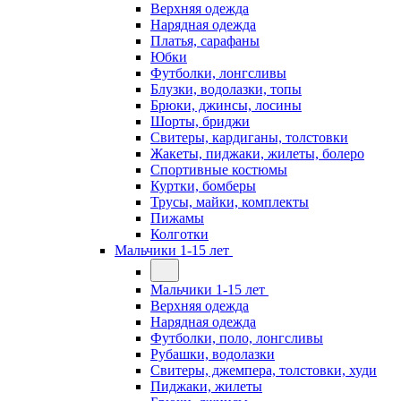
Верхняя одежда
Нарядная одежда
Платья, сарафаны
Юбки
Футболки, лонгсливы
Блузки, водолазки, топы
Брюки, джинсы, лосины
Шорты, бриджи
Свитеры, кардиганы, толстовки
Жакеты, пиджаки, жилеты, болеро
Спортивные костюмы
Куртки, бомберы
Трусы, майки, комплекты
Пижамы
Колготки
Мальчики 1-15 лет
Мальчики 1-15 лет
Верхняя одежда
Нарядная одежда
Футболки, поло, лонгсливы
Рубашки, водолазки
Свитеры, джемпера, толстовки, худи
Пиджаки, жилеты