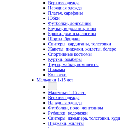
Верхняя одежда
Нарядная одежда
Платья, сарафаны
Юбки
Футболки, лонгсливы
Блузки, водолазки, топы
Брюки, джинсы, лосины
Шорты, бриджи
Свитеры, кардиганы, толстовки
Жакеты, пиджаки, жилеты, болеро
Спортивные костюмы
Куртки, бомберы
Трусы, майки, комплекты
Пижамы
Колготки
Мальчики 1-15 лет
Мальчики 1-15 лет
Верхняя одежда
Нарядная одежда
Футболки, поло, лонгсливы
Рубашки, водолазки
Свитеры, джемпера, толстовки, худи
Пиджаки, жилеты