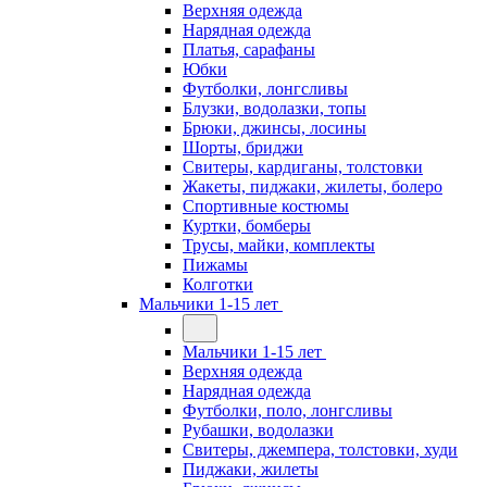
Верхняя одежда
Нарядная одежда
Платья, сарафаны
Юбки
Футболки, лонгсливы
Блузки, водолазки, топы
Брюки, джинсы, лосины
Шорты, бриджи
Свитеры, кардиганы, толстовки
Жакеты, пиджаки, жилеты, болеро
Спортивные костюмы
Куртки, бомберы
Трусы, майки, комплекты
Пижамы
Колготки
Мальчики 1-15 лет
Мальчики 1-15 лет
Верхняя одежда
Нарядная одежда
Футболки, поло, лонгсливы
Рубашки, водолазки
Свитеры, джемпера, толстовки, худи
Пиджаки, жилеты