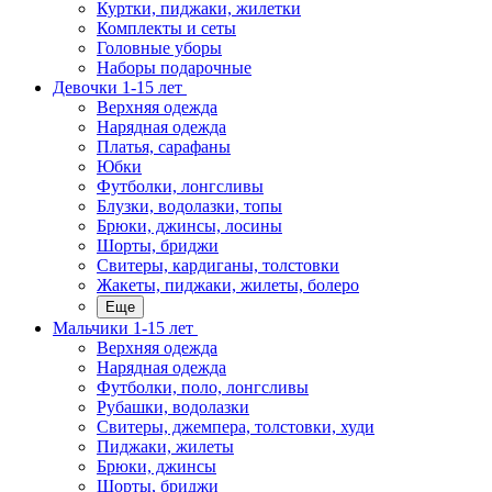
Куртки, пиджаки, жилетки
Комплекты и сеты
Головные уборы
Наборы подарочные
Девочки 1-15 лет
Верхняя одежда
Нарядная одежда
Платья, сарафаны
Юбки
Футболки, лонгсливы
Блузки, водолазки, топы
Брюки, джинсы, лосины
Шорты, бриджи
Свитеры, кардиганы, толстовки
Жакеты, пиджаки, жилеты, болеро
Еще
Мальчики 1-15 лет
Верхняя одежда
Нарядная одежда
Футболки, поло, лонгсливы
Рубашки, водолазки
Свитеры, джемпера, толстовки, худи
Пиджаки, жилеты
Брюки, джинсы
Шорты, бриджи