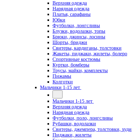
Верхняя одежда
Нарядная одежда
Платья, сарафаны
Юбки
Футболки, лонгсливы
Блузки, водолазки, топы
Брюки, джинсы, лосины
Шорты, бриджи
Свитеры, кардиганы, толстовки
Жакеты, пиджаки, жилеты, болеро
Спортивные костюмы
Куртки, бомберы
Трусы, майки, комплекты
Пижамы
Колготки
Мальчики 1-15 лет
Мальчики 1-15 лет
Верхняя одежда
Нарядная одежда
Футболки, поло, лонгсливы
Рубашки, водолазки
Свитеры, джемпера, толстовки, худи
Пиджаки, жилеты