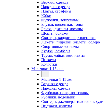
Верхняя одежда
Нарядная одежда
Платья, сарафаны
Юбки
Футболки, лонгсливы
Блузки, водолазки, топы
Брюки, джинсы, лосины
Шорты, бриджи
Свитеры, кардиганы, толстовки
Жакеты, пиджаки, жилеты, болеро
Спортивные костюмы
Куртки, бомберы
Трусы, майки, комплекты
Пижамы
Колготки
Мальчики 1-15 лет
Мальчики 1-15 лет
Верхняя одежда
Нарядная одежда
Футболки, поло, лонгсливы
Рубашки, водолазки
Свитеры, джемпера, толстовки, худи
Пиджаки, жилеты