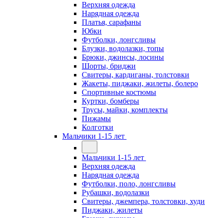
Верхняя одежда
Нарядная одежда
Платья, сарафаны
Юбки
Футболки, лонгсливы
Блузки, водолазки, топы
Брюки, джинсы, лосины
Шорты, бриджи
Свитеры, кардиганы, толстовки
Жакеты, пиджаки, жилеты, болеро
Спортивные костюмы
Куртки, бомберы
Трусы, майки, комплекты
Пижамы
Колготки
Мальчики 1-15 лет
Мальчики 1-15 лет
Верхняя одежда
Нарядная одежда
Футболки, поло, лонгсливы
Рубашки, водолазки
Свитеры, джемпера, толстовки, худи
Пиджаки, жилеты