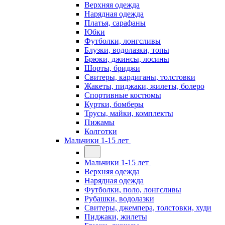
Верхняя одежда
Нарядная одежда
Платья, сарафаны
Юбки
Футболки, лонгсливы
Блузки, водолазки, топы
Брюки, джинсы, лосины
Шорты, бриджи
Свитеры, кардиганы, толстовки
Жакеты, пиджаки, жилеты, болеро
Спортивные костюмы
Куртки, бомберы
Трусы, майки, комплекты
Пижамы
Колготки
Мальчики 1-15 лет
Мальчики 1-15 лет
Верхняя одежда
Нарядная одежда
Футболки, поло, лонгсливы
Рубашки, водолазки
Свитеры, джемпера, толстовки, худи
Пиджаки, жилеты