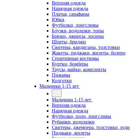
Верхняя одежда
Нарядная одежда
Платья, сарафаны
Юбки
Футболки, лонгсливы
Блузки, водолазки, топы
Брюки, джинсы, лосины
Шорты, бриджи
Свитеры, кардиганы, толстовки
Жакеты, пиджаки, жилеты, болеро
Спортивные костюмы
Куртки, бомберы
Трусы, майки, комплекты
Пижамы
Колготки
Мальчики 1-15 лет
Мальчики 1-15 лет
Верхняя одежда
Нарядная одежда
Футболки, поло, лонгсливы
Рубашки, водолазки
Свитеры, джемпера, толстовки, худи
Пиджаки, жилеты