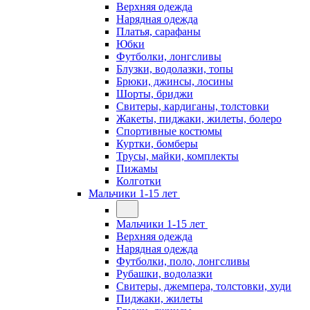
Верхняя одежда
Нарядная одежда
Платья, сарафаны
Юбки
Футболки, лонгсливы
Блузки, водолазки, топы
Брюки, джинсы, лосины
Шорты, бриджи
Свитеры, кардиганы, толстовки
Жакеты, пиджаки, жилеты, болеро
Спортивные костюмы
Куртки, бомберы
Трусы, майки, комплекты
Пижамы
Колготки
Мальчики 1-15 лет
Мальчики 1-15 лет
Верхняя одежда
Нарядная одежда
Футболки, поло, лонгсливы
Рубашки, водолазки
Свитеры, джемпера, толстовки, худи
Пиджаки, жилеты