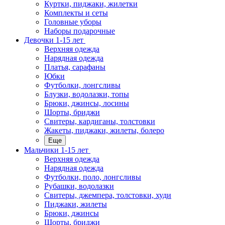
Куртки, пиджаки, жилетки
Комплекты и сеты
Головные уборы
Наборы подарочные
Девочки 1-15 лет
Верхняя одежда
Нарядная одежда
Платья, сарафаны
Юбки
Футболки, лонгсливы
Блузки, водолазки, топы
Брюки, джинсы, лосины
Шорты, бриджи
Свитеры, кардиганы, толстовки
Жакеты, пиджаки, жилеты, болеро
Еще
Мальчики 1-15 лет
Верхняя одежда
Нарядная одежда
Футболки, поло, лонгсливы
Рубашки, водолазки
Свитеры, джемпера, толстовки, худи
Пиджаки, жилеты
Брюки, джинсы
Шорты, бриджи