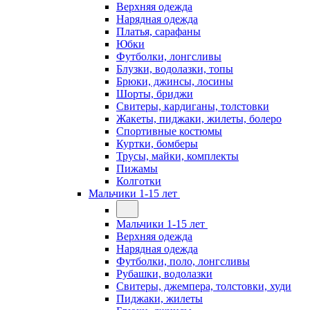
Верхняя одежда
Нарядная одежда
Платья, сарафаны
Юбки
Футболки, лонгсливы
Блузки, водолазки, топы
Брюки, джинсы, лосины
Шорты, бриджи
Свитеры, кардиганы, толстовки
Жакеты, пиджаки, жилеты, болеро
Спортивные костюмы
Куртки, бомберы
Трусы, майки, комплекты
Пижамы
Колготки
Мальчики 1-15 лет
Мальчики 1-15 лет
Верхняя одежда
Нарядная одежда
Футболки, поло, лонгсливы
Рубашки, водолазки
Свитеры, джемпера, толстовки, худи
Пиджаки, жилеты