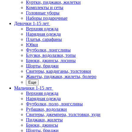
Куртки, пиджаки, жилетки
Комплекты и сеты
Головные уборы
Наборы подарочные
Девочки 1-15 лет
Верхняя одежда
Нарядная одежда
Платья, сарафаны
Юбки
Футболки, лонгсливы
Блузки, водолазки, топы
Брюки, джинсы, лосины
Шорты, бриджи
Свитеры, кардиганы, толстовки
Жакеты, пиджаки, жилеты, болеро
Еще
Мальчики 1-15 лет
Верхняя одежда
Нарядная одежда
Футболки, поло, лонгсливы
Рубашки, водолазки
Свитеры, джемпера, толстовки, худи
Пиджаки, жилеты
Брюки, джинсы
Шорты, бриджи