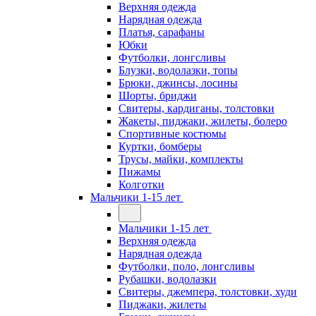
Верхняя одежда
Нарядная одежда
Платья, сарафаны
Юбки
Футболки, лонгсливы
Блузки, водолазки, топы
Брюки, джинсы, лосины
Шорты, бриджи
Свитеры, кардиганы, толстовки
Жакеты, пиджаки, жилеты, болеро
Спортивные костюмы
Куртки, бомберы
Трусы, майки, комплекты
Пижамы
Колготки
Мальчики 1-15 лет
Мальчики 1-15 лет
Верхняя одежда
Нарядная одежда
Футболки, поло, лонгсливы
Рубашки, водолазки
Свитеры, джемпера, толстовки, худи
Пиджаки, жилеты