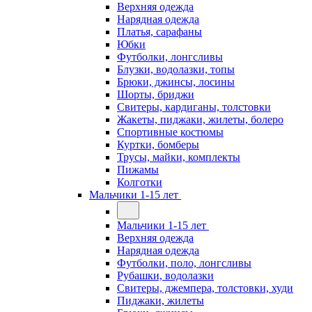
Верхняя одежда
Нарядная одежда
Платья, сарафаны
Юбки
Футболки, лонгсливы
Блузки, водолазки, топы
Брюки, джинсы, лосины
Шорты, бриджи
Свитеры, кардиганы, толстовки
Жакеты, пиджаки, жилеты, болеро
Спортивные костюмы
Куртки, бомберы
Трусы, майки, комплекты
Пижамы
Колготки
Мальчики 1-15 лет
Мальчики 1-15 лет
Верхняя одежда
Нарядная одежда
Футболки, поло, лонгсливы
Рубашки, водолазки
Свитеры, джемпера, толстовки, худи
Пиджаки, жилеты