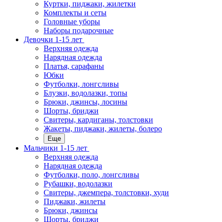
Куртки, пиджаки, жилетки
Комплекты и сеты
Головные уборы
Наборы подарочные
Девочки 1-15 лет
Верхняя одежда
Нарядная одежда
Платья, сарафаны
Юбки
Футболки, лонгсливы
Блузки, водолазки, топы
Брюки, джинсы, лосины
Шорты, бриджи
Свитеры, кардиганы, толстовки
Жакеты, пиджаки, жилеты, болеро
Еще
Мальчики 1-15 лет
Верхняя одежда
Нарядная одежда
Футболки, поло, лонгсливы
Рубашки, водолазки
Свитеры, джемпера, толстовки, худи
Пиджаки, жилеты
Брюки, джинсы
Шорты, бриджи