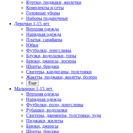
Куртки, пиджаки, жилетки
Комплекты и сеты
Головные уборы
Наборы подарочные
Девочки 1-15 лет
Верхняя одежда
Нарядная одежда
Платья, сарафаны
Юбки
Футболки, лонгсливы
Блузки, водолазки, топы
Брюки, джинсы, лосины
Шорты, бриджи
Свитеры, кардиганы, толстовки
Жакеты, пиджаки, жилеты, болеро
Еще
Мальчики 1-15 лет
Верхняя одежда
Нарядная одежда
Футболки, поло, лонгсливы
Рубашки, водолазки
Свитеры, джемпера, толстовки, худи
Пиджаки, жилеты
Брюки, джинсы
Шорты, бриджи