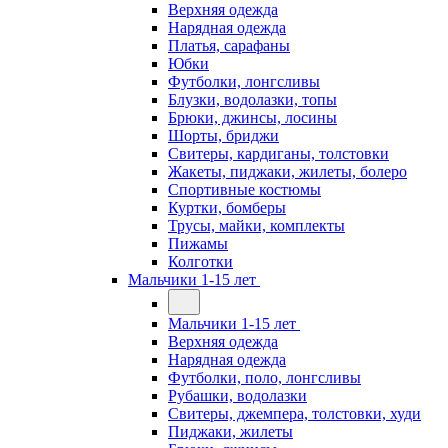
Верхняя одежда
Нарядная одежда
Платья, сарафаны
Юбки
Футболки, лонгсливы
Блузки, водолазки, топы
Брюки, джинсы, лосины
Шорты, бриджи
Свитеры, кардиганы, толстовки
Жакеты, пиджаки, жилеты, болеро
Спортивные костюмы
Куртки, бомберы
Трусы, майки, комплекты
Пижамы
Колготки
Мальчики 1-15 лет
Мальчики 1-15 лет
Верхняя одежда
Нарядная одежда
Футболки, поло, лонгсливы
Рубашки, водолазки
Свитеры, джемпера, толстовки, худи
Пиджаки, жилеты