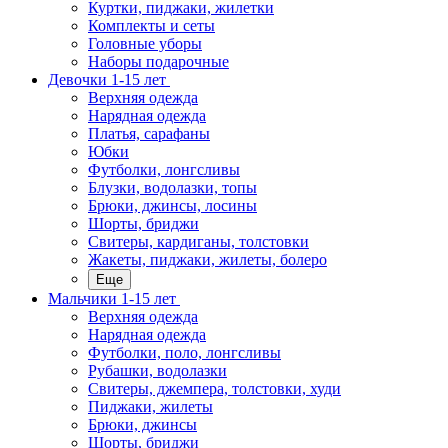
Куртки, пиджаки, жилетки
Комплекты и сеты
Головные уборы
Наборы подарочные
Девочки 1-15 лет
Верхняя одежда
Нарядная одежда
Платья, сарафаны
Юбки
Футболки, лонгсливы
Блузки, водолазки, топы
Брюки, джинсы, лосины
Шорты, бриджи
Свитеры, кардиганы, толстовки
Жакеты, пиджаки, жилеты, болеро
Еще
Мальчики 1-15 лет
Верхняя одежда
Нарядная одежда
Футболки, поло, лонгсливы
Рубашки, водолазки
Свитеры, джемпера, толстовки, худи
Пиджаки, жилеты
Брюки, джинсы
Шорты, бриджи