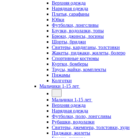
Верхняя одежда
Нарядная одежда
Платья, сарафаны
Юбки
Футболки, лонгсливы
Блузки, водолазки, топы
Брюки, джинсы, лосины
Шорты, бриджи
Свитеры, кардиганы, толстовки
Жакеты, пиджаки, жилеты, болеро
Спортивные костюмы
Куртки, бомберы
Трусы, майки, комплекты
Пижамы
Колготки
Мальчики 1-15 лет
Мальчики 1-15 лет
Верхняя одежда
Нарядная одежда
Футболки, поло, лонгсливы
Рубашки, водолазки
Свитеры, джемпера, толстовки, худи
Пиджаки, жилеты