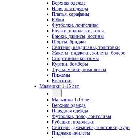
Верхняя одежда
Нарядная одежда
Платья, сарафаны
Юбки
Футболки, лонгсливы
Блузки, водолазки, топы
Брюки, джинсы, лосины
Шорты, бриджи
Свитеры, кардиганы, толстовки
Жакеты, пиджаки, жилеты, болеро
Спортивные костюмы
Куртки, бомберы
Трусы, майки, комплекты
Пижамы
Колготки
Мальчики 1-15 лет
Мальчики 1-15 лет
Верхняя одежда
Нарядная одежда
Футболки, поло, лонгсливы
Рубашки, водолазки
Свитеры, джемпера, толстовки, худи
Пиджаки, жилеты