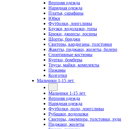
Верхняя одежда
Нарядная одежда
Платья, сарафаны
Юбки
Футболки, лонгсливы
Блузки, водолазки, топы
Брюки, джинсы, лосины
Шорты, бриджи
Свитеры, кардиганы, толстовки
Жакеты, пиджаки, жилеты, болеро
Спортивные костюмы
Куртки, бомберы
Трусы, майки, комплекты
Пижамы
Колготки
Мальчики 1-15 лет
Мальчики 1-15 лет
Верхняя одежда
Нарядная одежда
Футболки, поло, лонгсливы
Рубашки, водолазки
Свитеры, джемпера, толстовки, худи
Пиджаки, жилеты