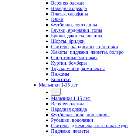
Верхняя одежда
Нарядная одежда
Платья, сарафаны
Юбки
Футболки, лонгсливы
Блузки, водолазки, топы
Брюки, джинсы, лосины
Шорты, бриджи
Свитеры, кардиганы, толстовки
Жакеты, пиджаки, жилеты, болеро
Спортивные костюмы
Куртки, бомберы
Трусы, майки, комплекты
Пижамы
Колготки
Мальчики 1-15 лет
Мальчики 1-15 лет
Верхняя одежда
Нарядная одежда
Футболки, поло, лонгсливы
Рубашки, водолазки
Свитеры, джемпера, толстовки, худи
Пиджаки, жилеты