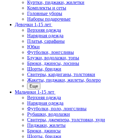
Куртки, пиджаки, жилетки
Комплекты и сеты
Головные уборы
Наборы подарочные
Девочки 1-15 лет
Верхняя одежда
Нарядная одежда
Платья, сарафаны
Юбки
Футболки, лонгсливы
Блузки, водолазки, топы
Брюки, джинсы, лосины
Шорты, бриджи
Свитеры, кардиганы, толстовки
Жакеты, пиджаки, жилеты, болеро
Еще
Мальчики 1-15 лет
Верхняя одежда
Нарядная одежда
Футболки, поло, лонгсливы
Рубашки, водолазки
Свитеры, джемпера, толстовки, худи
Пиджаки, жилеты
Брюки, джинсы
Шорты, бриджи