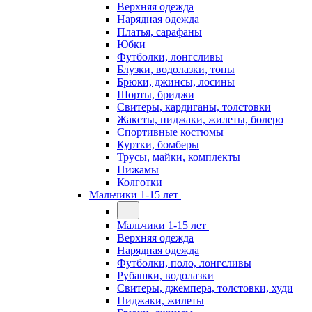
Верхняя одежда
Нарядная одежда
Платья, сарафаны
Юбки
Футболки, лонгсливы
Блузки, водолазки, топы
Брюки, джинсы, лосины
Шорты, бриджи
Свитеры, кардиганы, толстовки
Жакеты, пиджаки, жилеты, болеро
Спортивные костюмы
Куртки, бомберы
Трусы, майки, комплекты
Пижамы
Колготки
Мальчики 1-15 лет
Мальчики 1-15 лет
Верхняя одежда
Нарядная одежда
Футболки, поло, лонгсливы
Рубашки, водолазки
Свитеры, джемпера, толстовки, худи
Пиджаки, жилеты