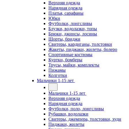
Верхняя одежда
Нарядная одежда
Платья, сарафаны
Юбки
Футболки, лонгсливы
Блузки, водолазки, топы
Брюки, джинсы, лосины
Шорты, бриджи
Свитеры, кардиганы, толстовки
Жакеты, пиджаки, жилеты, болеро
Спортивные костюмы
Куртки, бомберы
Трусы, майки, комплекты
Пижамы
Колготки
Мальчики 1-15 лет
Мальчики 1-15 лет
Верхняя одежда
Нарядная одежда
Футболки, поло, лонгсливы
Рубашки, водолазки
Свитеры, джемпера, толстовки, худи
Пиджаки, жилеты