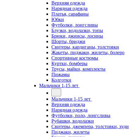
Верхняя одежда
Нарядная одежда
Платья, сарафаны
Юбки
Футболки, лонгсливы
Блузки, водолазки, топы
Брюки, джинсы, лосины
Шорты, бриджи
Свитеры, кардиганы, толстовки
Жакеты, пиджаки, жилеты, болеро
Спортивные костюмы
Куртки, бомберы
Трусы, майки, комплекты
Пижамы
Колготки
Мальчики 1-15 лет
Мальчики 1-15 лет
Верхняя одежда
Нарядная одежда
Футболки, поло, лонгсливы
Рубашки, водолазки
Свитеры, джемпера, толстовки, худи
Пиджаки, жилеты