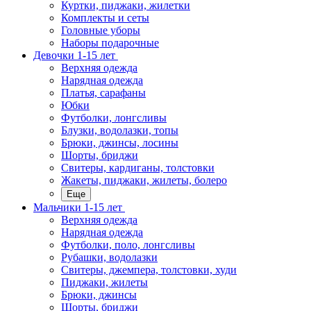
Куртки, пиджаки, жилетки
Комплекты и сеты
Головные уборы
Наборы подарочные
Девочки 1-15 лет
Верхняя одежда
Нарядная одежда
Платья, сарафаны
Юбки
Футболки, лонгсливы
Блузки, водолазки, топы
Брюки, джинсы, лосины
Шорты, бриджи
Свитеры, кардиганы, толстовки
Жакеты, пиджаки, жилеты, болеро
Еще
Мальчики 1-15 лет
Верхняя одежда
Нарядная одежда
Футболки, поло, лонгсливы
Рубашки, водолазки
Свитеры, джемпера, толстовки, худи
Пиджаки, жилеты
Брюки, джинсы
Шорты, бриджи