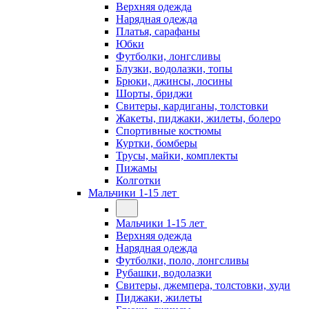
Верхняя одежда
Нарядная одежда
Платья, сарафаны
Юбки
Футболки, лонгсливы
Блузки, водолазки, топы
Брюки, джинсы, лосины
Шорты, бриджи
Свитеры, кардиганы, толстовки
Жакеты, пиджаки, жилеты, болеро
Спортивные костюмы
Куртки, бомберы
Трусы, майки, комплекты
Пижамы
Колготки
Мальчики 1-15 лет
Мальчики 1-15 лет
Верхняя одежда
Нарядная одежда
Футболки, поло, лонгсливы
Рубашки, водолазки
Свитеры, джемпера, толстовки, худи
Пиджаки, жилеты